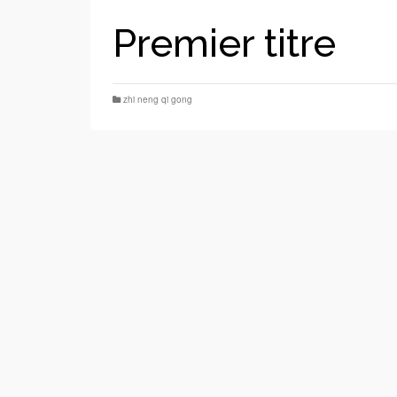
Premier titre
zhi neng qi gong