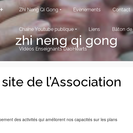
+
Zhi Neng Qi Gong
Evènements
Contact
Chaine Youtube publique
Liens
Bâton de 
zhi neng qi gong
Vidéos Enseignants DaoHearts
site de l’Association
ement des activités qui améliorent nos capacités sur les plans