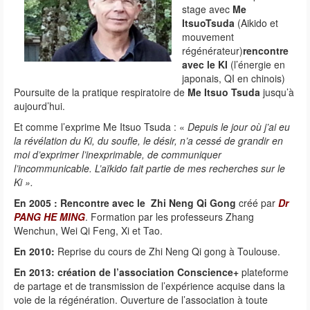
stage avec
Me
ItsuoTsuda
(Aikido et
mouvement
régénérateur)
rencontre
avec le KI
(l’énergie en
japonais, QI en chinois)
Poursuite de la pratique respiratoire de
Me Itsuo Tsuda
jusqu’à
aujourd’hui.
Et comme l’exprime Me Itsuo Tsuda : «
Depuis le jour où j’ai eu
la révélation du Ki, du soufle, le désir, n’a cessé de grandir en
moi d’exprimer l’inexprimable, de communiquer
l’incommunicable. L’aïkido fait partie de mes recherches sur le
Ki ».
En 2005 : Rencontre avec le Zhi Neng Qi Gong
créé par
Dr
PANG HE MING
. Formation par les professeurs Zhang
Wenchun, Wei Qi Feng, Xi et Tao.
En 2010:
Reprise du cours de Zhi Neng Qi gong à Toulouse.
En 2013: création de l’association Conscience+
plateforme
de partage et de transmission de l’expérience acquise dans la
voie de la régénération. Ouverture de l’association à toute